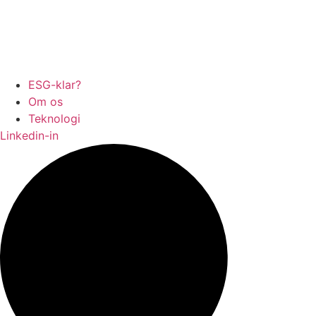
ESG-klar?
Om os
Teknologi
Linkedin-in